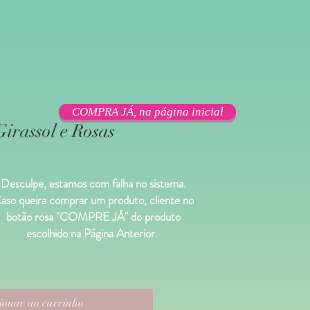
COMPRA JÁ, na página inicial
irassol e Rosas
Desculpe, estamos com falha no sistema.
aso queira comprar um produto, cliente no
Preço
promocional
botão rosa "COMPRE JÁ" do produto
escolhido na
Página Anterior.
ionar ao carrinho