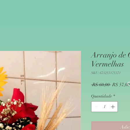
Arranjo de G
Vermelhas
SKU: 671253175371
C
Preço
 R$ 60,00 
R$ 57,00
normal
Quantidade
*
Adic